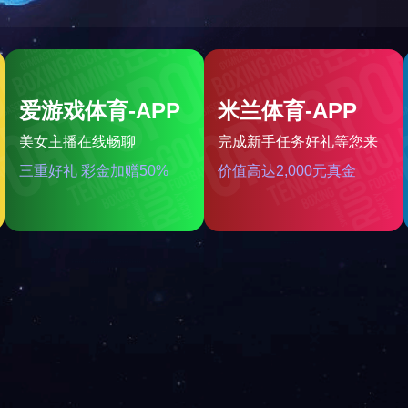
联系我们
Contact Us
联系人：边经理
手机：18605375526
手机：13863755665
电话：0537-3865111 0537-3863111
网址：antiquesinthewoods.com
地址：山东省济宁市高新区王因工业园
备案号：