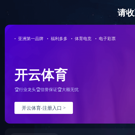
乐鱼网页版·网站页面
欢迎光临乐鱼网页版·网站页面-乐鱼(中国) 官网，全国咨询热线：
乐鱼网页版·网
站页面-乐鱼(中
国)
公司简介
产品展示