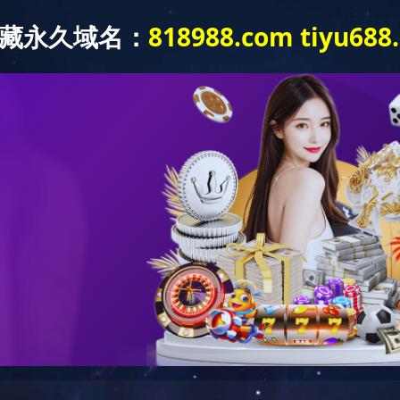
18605375526
工程案例
新闻资讯
厂房展示
车间设备