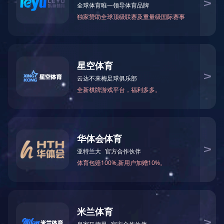
船用金属
PRODUCT
产品展示
DISPLAY
主营：压力容器、反应釜、换热器、塔器的设计生产施工与
技术服务为一体的综合性企业
总计7页 [
1
2
3
4
5
6
7
]
微信
手机站
联