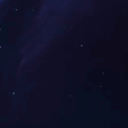
示
厂房展示
联系我们
Contact Us
联系人：边经理