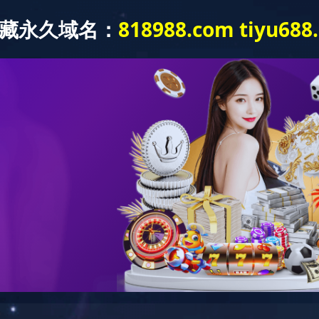
18605375526
工程案例
新闻资讯
厂房展示
车间设备