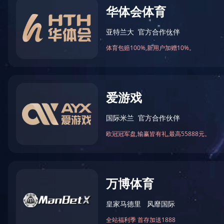
>
您现在的位置：
乐鱼网页版·网站页面-乐鱼(中国)
厂房展示