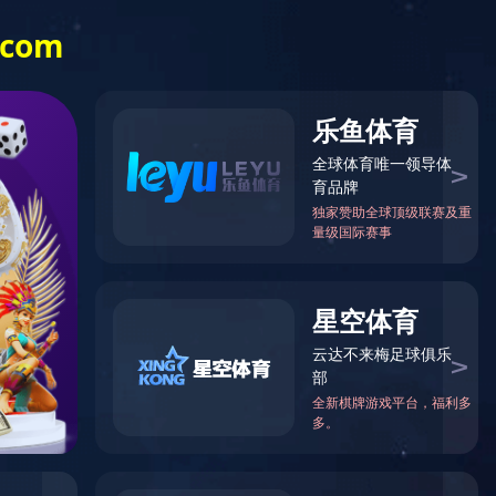
乐鱼网页版·
产品展示
联系我们
网站页面-乐
鱼(中国)
联系我们