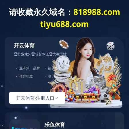
乐鱼网页版·网站页面
欢迎光临乐鱼网页版·网站页面-乐鱼(中国) 官网，全国咨询热线：1860
乐鱼网页版·网
站页面-乐鱼(中
国)
公司简介
产品展示
工程
>
您现在的位置：
乐鱼网页版·网站页面-乐鱼(中国)
船用低压空气瓶
反应釜
船用低压空气瓶