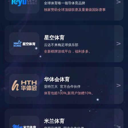
船用金属
PRODUCT
船用低压空气瓶
DISPLAY
主营：压力容器、反应釜、换热器、塔器的设计生产施工与
技术服务为一体的综合性企业
总计2页 [
1
2
]
微信
手机站
联